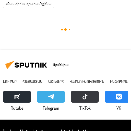
«Բաստիոն» զրահամեքենա
Արմենիա
ԼՈՒՐԵՐ
ՀԱՅԱՍՏԱՆ
ԱՇԽԱՐՀ
ՎԵՐԼՈՒԾՈՒԹՅՈՒՆ
ԻՆՖՈԳՐԱՖ
Rutube
Telegram
ТikТоk
VK