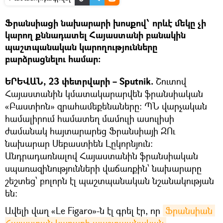
Ֆրանսիացի նախարարի խոսքով՝ որևէ մեկը չի
կարող քննադատել Հայաստանի բանակին
պաշտպանական կարողությունները
բարձրացնելու համար։
ԵՐԵՎԱՆ, 23 փետրվարի – Sputnik.
Շուտով
Հայաստանին կմատակարարվեն ֆրանսիական
«Բաստիոն» զրահամեքենաները։ ՊՆ վարչական
համալիրում համատեղ մամուլի ասուլիսի
ժամանակ հայտարարեց Ֆրանսիայի ԶՈւ
նախարար Սեբաստիեն Լըկորնյուն։
Անդրադառնալով Հայաստանին ֆրանսիական
սպառազինությունների վաճառքին՝ նախարարը
շեշտեց՝ բոլորն էլ պաշտպանական նշանակության
են։
Ավելի վաղ «Le Figaro»-ն էլ գրել էր, որ
Ֆրանսիան 
Հայաստան կառաքի պաշտպանական 