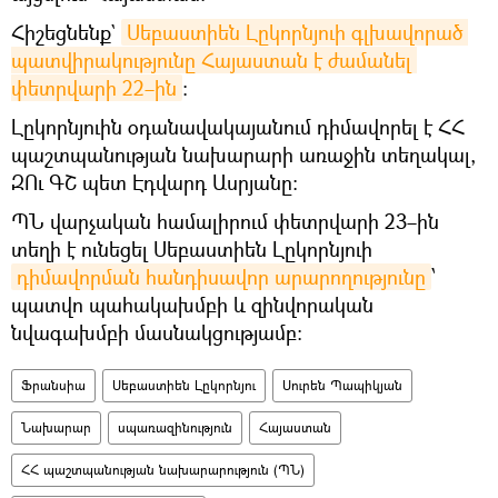
Հիշեցնենք`
Սեբաստիեն Լըկորնյուի գլխավորած 
պատվիրակությունը Հայաստան է ժամանել 
փետրվարի 22–ին
։
Լըկորնյուին օդանավակայանում դիմավորել է ՀՀ
պաշտպանության նախարարի առաջին տեղակալ,
ԶՈւ ԳՇ պետ Էդվարդ Ասրյանը։
ՊՆ վարչական համալիրում փետրվարի 23–ին
տեղի է ունեցել Սեբաստիեն Լըկորնյուի
դիմավորման հանդիսավոր արարողությունը
՝
պատվո պահակախմբի և զինվորական
նվագախմբի մասնակցությամբ։
Ֆրանսիա
Սեբաստիեն Լըկորնյու
Սուրեն Պապիկյան
Նախարար
սպառազինություն
Հայաստան
ՀՀ պաշտպանության նախարարություն (ՊՆ)