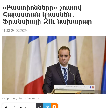
«Բաստիոնները» շուտով
Հայաստան կհասնեն․
Ֆրանսիայի ԶՈւ նախարար
11:33 23.02.2024
© Sputnik / Asatur Yesayants
Բաժանորդագրվել