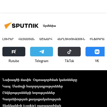
Արմենիա
ԼՈՒՐԵՐ
ՀԱՅԱՍՏԱՆ
ԱՇԽԱՐՀ
ՎԵՐԼՈՒԾՈՒԹՅՈՒՆ
ԻՆՖՈԳՐԱՖ
Rutube
Telegram
ТikТоk
VK
Նախագծի մասին
Օգտագործման կանոնները
Կապ
Մամուլի հաղորդագրություններ
Ընկերությունների նորություններ
Գաղտնիության քաղաքականություն
Տեղեկանիշի (cookie) օգտագործման