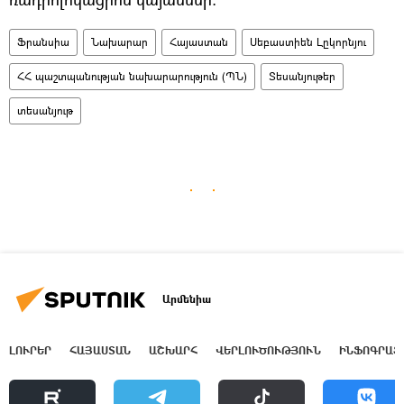
Ֆրանսիա
Նախարար
Հայաստան
Սեբաստիեն Լըկորնյու
ՀՀ պաշտպանության նախարարություն (ՊՆ)
Տեսանյութեր
տեսանյութ
Արմենիա
ԼՈՒՐԵՐ
ՀԱՅԱՍՏԱՆ
ԱՇԽԱՐՀ
ՎԵՐԼՈՒԾՈՒԹՅՈՒՆ
ԻՆՖՈԳՐԱՖ