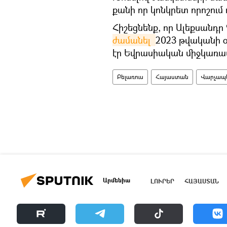
քանի որ կոնկրետ որոշում 
Հիշեցնենք, որ Ալեքսանդր 
ժամանել 
2023 թվականի 
էր Եվրասիական միջկառա
Բելառուս
Հայաստան
Վարչապ
Արմենիա
ԼՈՒՐԵՐ
ՀԱՅԱՍՏԱՆ