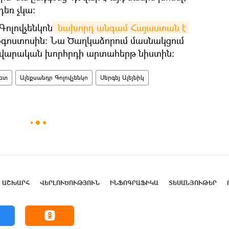
դեռ չկա։
Գոլովչենկոն
 նախորդ անգամ Հայաստան է 
օգոստոսին։ Նա Ծաղկաձորում մասնակցում
վարական խորհրդի արտահերթ նիստին։
ետ
Ալեքսանդր Գոլովչենկո
Սերգեյ Ալեյնիկ
ԱՇԽԱՐՀ
ՎԵՐԼՈՒԾՈՒԹՅՈՒՆ
ԻՆՖՈԳՐԱՖԻԿԱ
ՏԵՍԱՆՅՈՒԹԵՐ