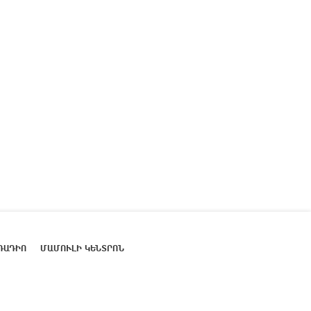
ՌԱԴԻՈ
ՄԱՄՈՒԼԻ ԿԵՆՏՐՈՆ