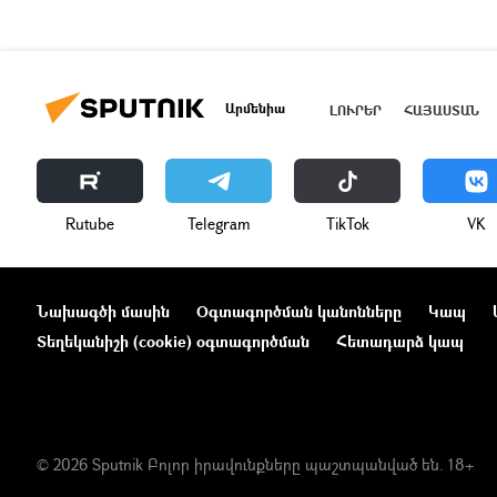
Արմենիա
ԼՈՒՐԵՐ
ՀԱՅԱՍՏԱՆ
Rutube
Telegram
ТikТоk
VK
Նախագծի մասին
Օգտագործման կանոնները
Կապ
Տեղեկանիշի (cookie) օգտագործման
Հետադարձ կապ
© 2026 Sputnik Բոլոր իրավունքները պաշտպանված են. 18+