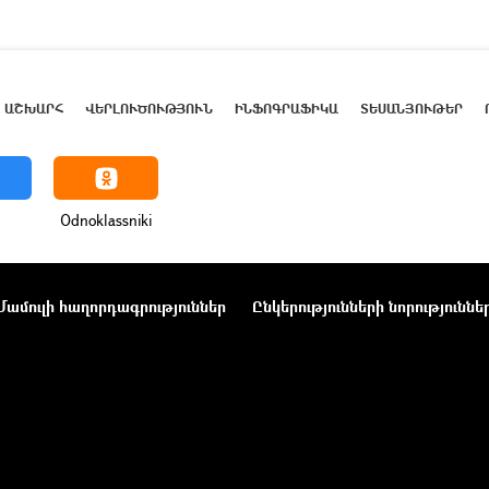
ԱՇԽԱՐՀ
ՎԵՐԼՈՒԾՈՒԹՅՈՒՆ
ԻՆՖՈԳՐԱՖԻԿԱ
ՏԵՍԱՆՅՈՒԹԵՐ
Odnoklassniki
Մամուլի հաղորդագրություններ
Ընկերությունների նորություննե