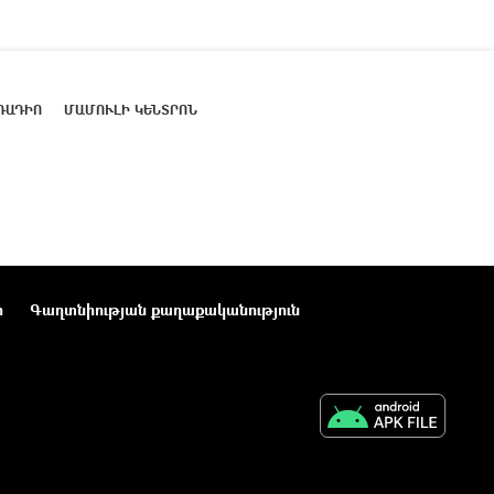
ՌԱԴԻՈ
ՄԱՄՈՒԼԻ ԿԵՆՏՐՈՆ
ր
Գաղտնիության քաղաքականություն