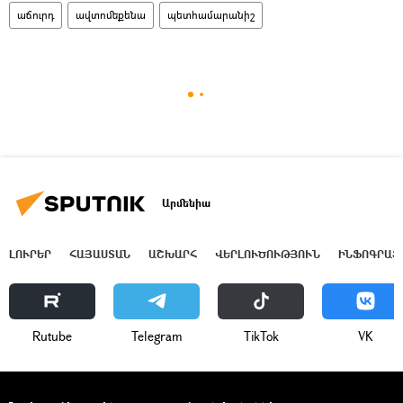
աճուրդ
ավտոմեքենա
պետհամարանիշ
Արմենիա
ԼՈՒՐԵՐ
ՀԱՅԱՍՏԱՆ
ԱՇԽԱՐՀ
ՎԵՐԼՈՒԾՈՒԹՅՈՒՆ
ԻՆՖՈԳՐԱՖ
Rutube
Telegram
ТikТоk
VK