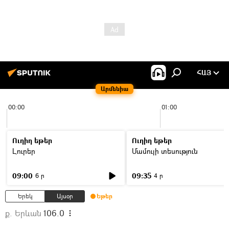
ՀԱՅ
Արմենիա
00:00
01:00
Ուղիղ եթեր
Ուղիղ եթեր
Լուրեր
Մամուլի տեսություն
09:00
09:35
6 ր
4 ր
Երեկ
Այսօր
Եթեր
ք. Երևան
106.0