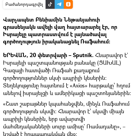
Բաժանորդագրվել
Վարչապետ Բենիամին Նեթանյահուի
գրասենյակն ավելի վաղ հայտարարել էր, որ
Իսրայելը պատրաստվում է լայնածավալ
գործողություն իրականացնել Ռաֆահում:
ԵՐԵՎԱՆ, 20 փետրվարի – Sputnik.
Հնարավոր է`
Իսրայելի պաշտպանության բանակը (ՑԱԽԱԼ)
Գազայի հատվածի Ռաֆահ քաղաքում
գործողություններ սկսի ապրիլի կեսերին։
Տեղեկությունը հայտնում է «Axios» հարթակը՝ հղում
անելով իսրայելցի և ամերիկացի պաշտոնյաներին:
«Շատ շաբաթներ կպահանջվեն, մինչև Ռաֆահում
գործողություն սկսվի։ Հնարավոր է՝ սկսվի միայն
ապրիլի կեսերին, երբ ավարտվի
մահմեդականների սուրբ ամիսը` Ռամադանը», –
նշված է հրապարակման մեջ։