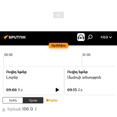
ՀԱՅ
Արմենիա
00:00
01:00
Ուղիղ եթեր
Ուղիղ եթեր
Լուրեր
Մամուլի տեսություն
09:00
09:15
5 ր
2 ր
Երեկ
Այսօր
Եթեր
ք. Երևան
106.0