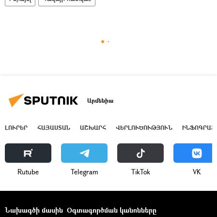
Արմենիա
ԼՈՒՐԵՐ
ՀԱՅԱՍՏԱՆ
ԱՇԽԱՐՀ
ՎԵՐԼՈՒԾՈՒԹՅՈՒՆ
ԻՆՖՈԳՐԱՖ
Rutube
Telegram
ТikТоk
VK
Նախագծի մասին
Օգտագործման կանոնները