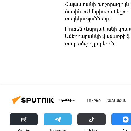
Հայաստանի խոշորագույն բ
մասին։ «Ամերիաբանկը» հ
տեղեկությունները։
Ռուբեն Վարդանյանի կուս
Ամերիաբանկի վաճառքի ֆ
տարածվող լուրերին։
Արմենիա
ԼՈՒՐԵՐ
ՀԱՅԱՍՏԱՆ
Rutube
Telegram
ТikТоk
VK