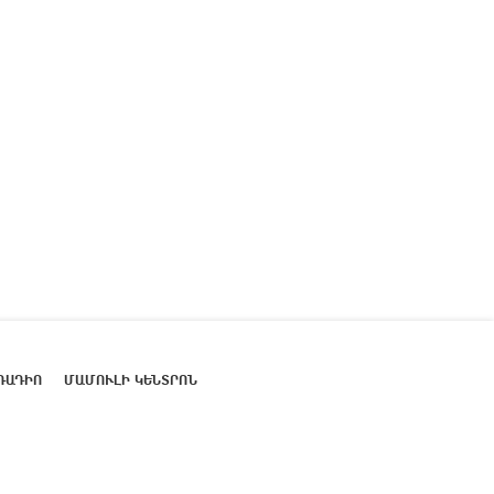
ՌԱԴԻՈ
ՄԱՄՈՒԼԻ ԿԵՆՏՐՈՆ