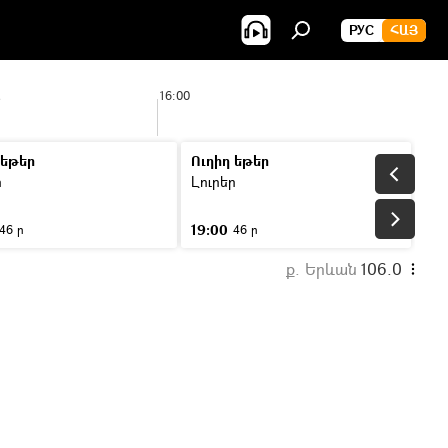
РУС
ՀԱՅ
2
16:00
 եթեր
Ուղիղ եթեր
ր
Լուրեր
19:00
46 ր
46 ր
ք. Երևան
106.0