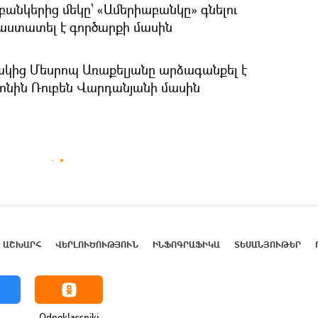
անկերից մեկը՝ «Ամերիաբանկը» գնելու
աստատել է գործարքի մասին
ակից Մեսրոպ Առաքելյանը արձագանքել է
ոնին Ռուբեն Վարդանյանի մասին
ԱՇԽԱՐՀ
ՎԵՐԼՈՒԾՈՒԹՅՈՒՆ
ԻՆՖՈԳՐԱՖԻԿԱ
ՏԵՍԱՆՅՈՒԹԵՐ
Odnoklassniki