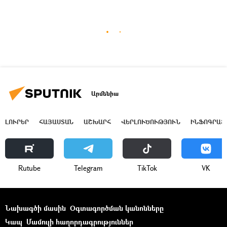
Արմենիա
ԼՈՒՐԵՐ
ՀԱՅԱՍՏԱՆ
ԱՇԽԱՐՀ
ՎԵՐԼՈՒԾՈՒԹՅՈՒՆ
ԻՆՖՈԳՐԱՖ
Rutube
Telegram
ТikТоk
VK
Նախագծի մասին
Օգտագործման կանոնները
Կապ
Մամուլի հաղորդագրություններ