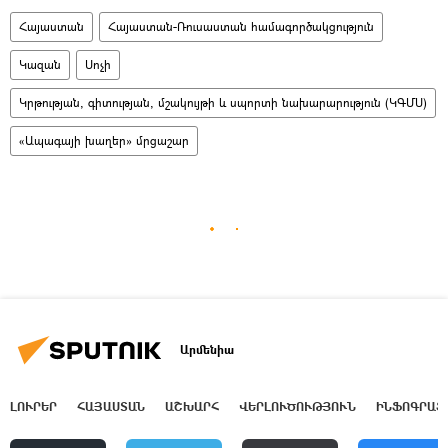
Հայաստան
Հայաստան-Ռուսաստան համագործակցություն
Կազան
Սոչի
Կրթության, գիտության, մշակույթի և սպորտի նախարարություն (ԿԳՄՍ)
«Ապագայի խաղեր» մրցաշար
Արմենիա
ԼՈՒՐԵՐ
ՀԱՅԱՍՏԱՆ
ԱՇԽԱՐՀ
ՎԵՐԼՈՒԾՈՒԹՅՈՒՆ
ԻՆՖՈԳՐԱՖ