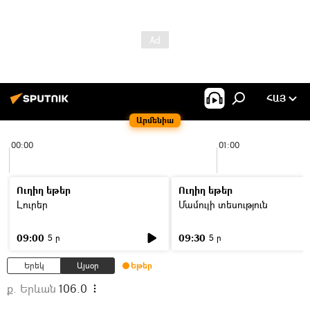
ՀԱՅ
Արմենիա
00:00
01:00
Ուղիղ եթեր
Ուղիղ եթեր
Լուրեր
Մամուլի տեսություն
09:00
09:30
5 ր
5 ր
Երեկ
Այսօր
Եթեր
ք. Երևան
106.0