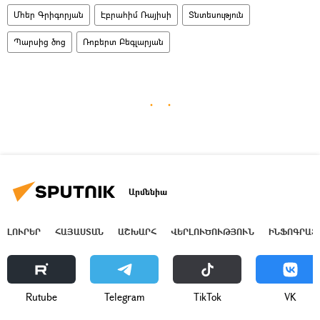
Մհեր Գրիգորյան
Էբրահիմ Ռայիսի
Տնտեսություն
Պարսից ծոց
Ռոբերտ Բեգլարյան
Արմենիա
ԼՈՒՐԵՐ
ՀԱՅԱՍՏԱՆ
ԱՇԽԱՐՀ
ՎԵՐԼՈՒԾՈՒԹՅՈՒՆ
ԻՆՖՈԳՐԱՖ
Rutube
Telegram
ТikТоk
VK