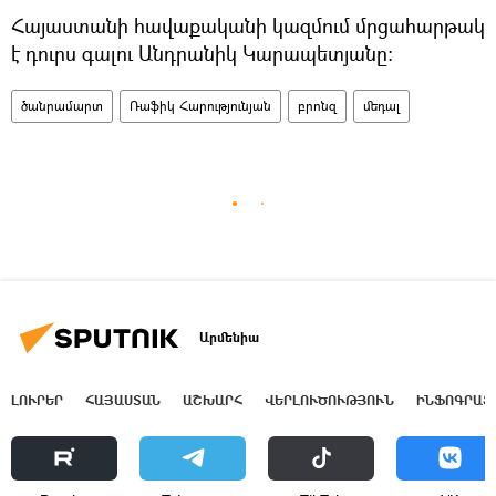
Հայաստանի հավաքականի կազմում մրցահարթակ
է դուրս գալու Անդրանիկ Կարապետյանը։
ծանրամարտ
Ռաֆիկ Հարությունյան
բրոնզ
մեդալ
Արմենիա
ԼՈՒՐԵՐ
ՀԱՅԱՍՏԱՆ
ԱՇԽԱՐՀ
ՎԵՐԼՈՒԾՈՒԹՅՈՒՆ
ԻՆՖՈԳՐԱՖ