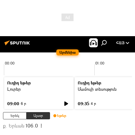
ՀԱՅ
Արմենիա
00:00
01:00
Ուղիղ եթեր
Ուղիղ եթեր
Լուրեր
Մամուլի տեսություն
09:00
09:35
6 ր
4 ր
Երեկ
Այսօր
Եթեր
ք. Երևան
106.0