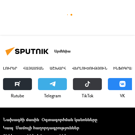
Արմենիա
ԼՈՒՐԵՐ
ՀԱՅԱՍՏԱՆ
ԱՇԽԱՐՀ
ՎԵՐԼՈՒԾՈՒԹՅՈՒՆ
ԻՆՖՈԳՐԱՖ
Rutube
Telegram
ТikТоk
VK
Նախագծի մասին
Օգտագործման կանոնները
Կապ
Մամուլի հաղորդագրություններ