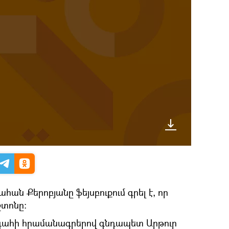
ան Քերոբյանը ֆեյսբուքում գրել է, որ
շտոնը։
ահի հրամանագրերով գնդապետ Արթուր