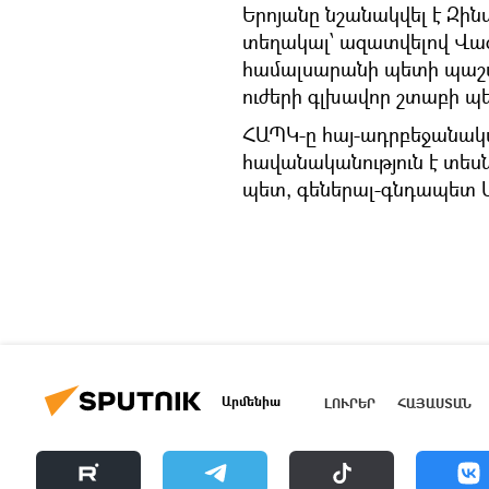
Երոյանը նշանակվել է Զի
տեղակալ՝ ազատվելով Վա
համալսարանի պետի պաշտո
ուժերի գլխավոր շտաբի 
ՀԱՊԿ-ը հայ-ադրբեջանակ
հավանականություն է տեսն
պետ, գեներալ-գնդապետ Ան
Արմենիա
ԼՈՒՐԵՐ
ՀԱՅԱՍՏԱՆ