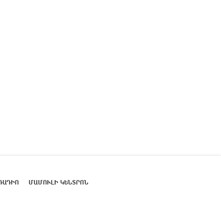
ՌԱԴԻՈ
ՄԱՄՈՒԼԻ ԿԵՆՏՐՈՆ