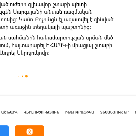
նված ուժերի գլխավոր շտաբի պետի
զգեն Սարգսյանի անվան ռազմական
նից: Կամո Քոչունցն էլ ազատվել է զինված
պետի առաջին տեղակալի պաշտոնից:
ան սահմանին հակամարտության սրման մեծ
ում, հայտարարել է ՀԱՊԿ-ի միացյալ շտաբի
դրեյ Սերդյուկովը։
ԱՇԽԱՐՀ
ՎԵՐԼՈՒԾՈՒԹՅՈՒՆ
ԻՆՖՈԳՐԱՖԻԿԱ
ՏԵՍԱՆՅՈՒԹԵՐ