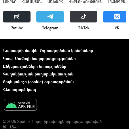
ԼՈՒՐԵՐ
ՀԱՅԱՍՏԱՆ
ԱՇԽԱՐՀ
ՎԵՐԼՈՒԾՈՒԹՅՈՒՆ
ԻՆՖՈԳՐԱՖ
Rutube
Telegram
ТikТоk
VK
Նախագծի մասին
Օգտագործման կանոնները
Կապ
Մամուլի հաղորդագրություններ
Ընկերությունների նորություններ
Գաղտնիության քաղաքականություն
Տեղեկանիշի (cookie) օգտագործման
Հետադարձ կապ
© 2026 Sputnik Բոլոր իրավունքները պաշտպանված
են. 18+