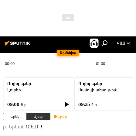
ՀԱՅ
Արմենիա
00:00
01:00
Ուղիղ եթեր
Ուղիղ եթեր
Լուրեր
Մամուլի տեսություն
09:00
09:35
6 ր
4 ր
Երեկ
Այսօր
Եթեր
ք. Երևան
106.0