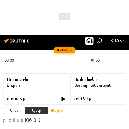
ՀԱՅ
Արմենիա
00:00
01:00
Ուղիղ եթեր
Ուղիղ եթեր
Լուրեր
Մամուլի տեսություն
09:00
09:15
5 ր
2 ր
Երեկ
Այսօր
Եթեր
ք. Երևան
106.0