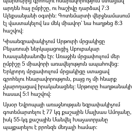
պարտերից գրոհելու հնարավորություն ստացավ
արդեն հայ ըմբիշը, ու հաշիվը դարձավ 7։3
Ալեքսանյանի օգտին։ Գոտեմարտի վերջնամասում
էլ վաստակելով ևս մեկ միավոր` նա հաղթեց 8։3
հաշվով։
Կիսաեզրափակիչում Արթուրի մրցակիցը
Բելառուսի ներկայացուցիչ Աբուբակար
Խասլանխանովն էր։ Առաջին մրցափուլում մեր
ըմբիշը 5 միավորի առավելություն ապահովեց։
Երկրորդ մրցափուլում մրցակիցը ստացավ
գրոհելու հնարավորություն, բայց ոչ մի հնարք
չկարողացավ իրականացնել։ Արթուրը հաղթանակի
հասավ 5։1 հաշվով։
Այսօր Եվրոպայի առաջնության եզրափակիչում
գոտեմարտելու է 77 կգ քաշային Մալխաս Ամոյանը,
իսկ 55-կգ քաշային Մանվել Խաչատրյանը
պայքարելու է բրոնզե մեդալի համար։