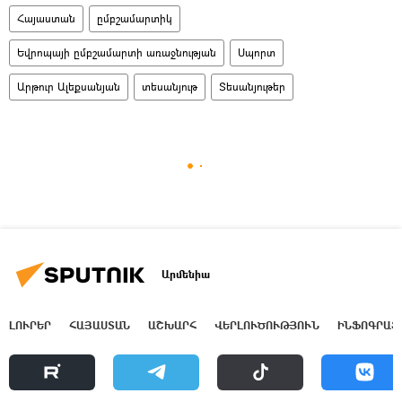
Հայաստան
ըմբշամարտիկ
Եվրոպայի ըմբշամարտի առաջնության
Սպորտ
Արթուր Ալեքսանյան
տեսանյութ
Տեսանյութեր
Արմենիա
ԼՈՒՐԵՐ
ՀԱՅԱՍՏԱՆ
ԱՇԽԱՐՀ
ՎԵՐԼՈՒԾՈՒԹՅՈՒՆ
ԻՆՖՈԳՐԱՖ