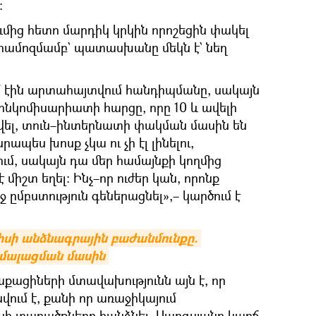
։
ւմից հետո մարդիկ կրկին որոշեցին փակել
համոզմամբ` պատասխանը մեկն է` նեղ
եմ էին արտահայտվում հանդիպմանը, սակայն
ինկոմիսարիատի հարցը, որը 10 և ավելի
ել, տուն–ինտերնատի փակման մասին են
ապես խոսք չկա ու չի էլ լինելու,
մ, սակայն դա մեր համայնքի կողմից
 միշտ եղել։ Ինչ–որ ուժեր կան, որոնք
ջ ըմբստություն գեներացնել»,– կարծում է
իսի անձնագրային բաժանմունքը. 
իմալացման մասին
քացիների մտավախությունն այն է, որ
ում է, քանի որ առաջիկայում
ի տարածքները հանձնել, Սարգսյանը կարճ