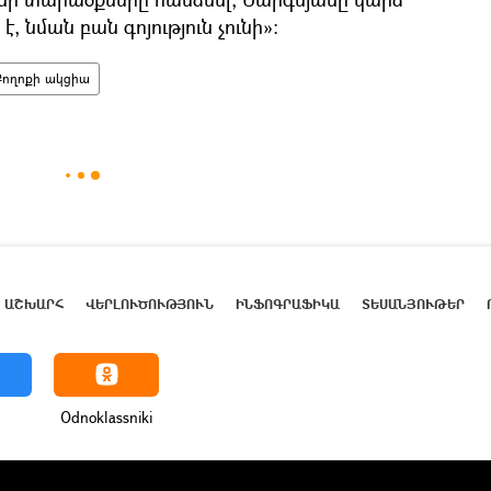
, նման բան գոյություն չունի»։
Բողոքի ակցիա
ԱՇԽԱՐՀ
ՎԵՐԼՈՒԾՈՒԹՅՈՒՆ
ԻՆՖՈԳՐԱՖԻԿԱ
ՏԵՍԱՆՅՈՒԹԵՐ
Odnoklassniki