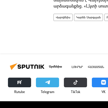
արձագանքեց. «Լկտի սուտ է
Վարդենիս
Կարեն Սարգսյան
Արմենիա
ԼՈՒՐԵՐ
ՀԱՅԱՍՏԱՆ
Rutube
Telegram
ТikТоk
VK