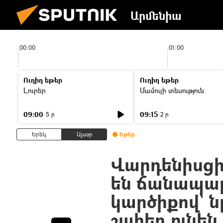
Արմենիա
00:00
01:00
Ուղիղ եթեր
Ուղիղ եթեր
Լուրեր
Մամուլի տեսություն
09:00
09:15
5 ր
2 ր
Երեկ
Այսօր
Եթեր
Վարդենիսցի
են ճանապա
կարծիքով` 
շահեր ունեն