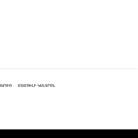
ՌԱԴԻՈ
ՄԱՄՈՒԼԻ ԿԵՆՏՐՈՆ