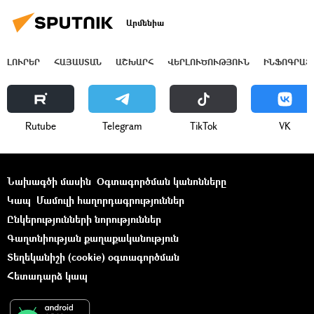
Արմենիա
ԼՈՒՐԵՐ
ՀԱՅԱՍՏԱՆ
ԱՇԽԱՐՀ
ՎԵՐԼՈՒԾՈՒԹՅՈՒՆ
ԻՆՖՈԳՐԱՖ
Rutube
Telegram
ТikТоk
VK
Նախագծի մասին
Օգտագործման կանոնները
Կապ
Մամուլի հաղորդագրություններ
Ընկերությունների նորություններ
Գաղտնիության քաղաքականություն
Տեղեկանիշի (cookie) օգտագործման
Հետադարձ կապ