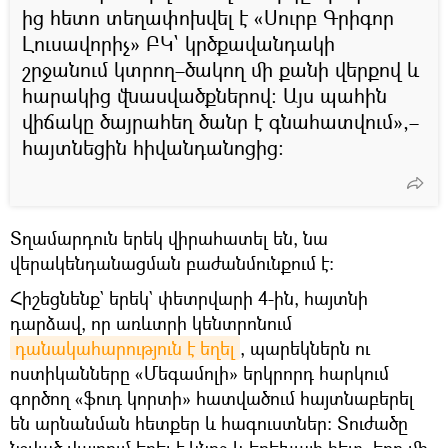
ից հետո տեղափոխվել է «Սուրբ Գրիգոր
Լուսավորիչ» ԲԿ` կրծքավանդակի
շրջանում կտրող–ծակող մի քանի վերքով և
հարակից վնասվածքներով։ Այս պահին
վիճակը ծայրահեղ ծանր է գնահատվում»,–
հայտնեցին հիվանդանոցից։
Տղամարդուն երեկ վիրահատել են, նա
վերակենդանացման բաժանմունքում է։
Հիշեցնենք` երեկ` փետրվարի 4-ին, հայտնի
դարձավ, որ առևտրի կենտրոնում
դանակահարություն է եղել
, պարեկներն ու
ոստիկանները «Մեգամոլի» երկրորդ հարկում
գործող «ֆուդ կորտի» հատվածում հայտնաբերել
են արնանման հետքեր և հագուստներ։ Տուժածը
նշված վայրում եղել է կնոջ և երեխայի հետ, երբ մի