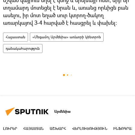
տղամարդ մոտեցել է նրան և, առանց որևիցե բան
ասելու, իր մոտ եղած սուր կտրող-ծակող
առարկայով 3-4 հարված է հասցրել և փախել։
Հայաստան
«Մեգամոլ Արմենիա» առևտրի կենտրոն
դանակահարություն
Արմենիա
ԼՈՒՐԵՐ
ՀԱՅԱՍՏԱՆ
ԱՇԽԱՐՀ
ՎԵՐԼՈՒԾՈՒԹՅՈՒՆ
ԻՆՖՈԳՐԱՖ