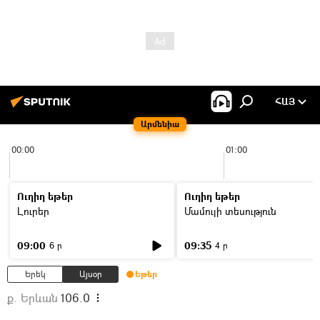
ՀԱՅ
Արմենիա
00:00
01:00
Ուղիղ եթեր
Ուղիղ եթեր
Լուրեր
Մամուլի տեսություն
09:00
09:35
6 ր
4 ր
Երեկ
Այսօր
Եթեր
ք. Երևան
106.0