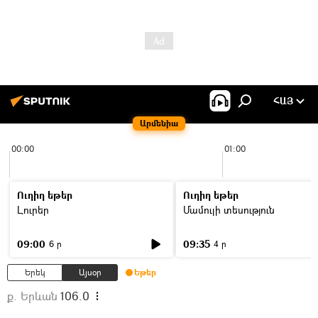
ՀԱՅ
Արմենիա
00:00
01:00
Ուղիղ եթեր
Ուղիղ եթեր
Լուրեր
Մամուլի տեսություն
09:00
09:35
6 ր
4 ր
Երեկ
Այսօր
Եթեր
ք. Երևան
106.0