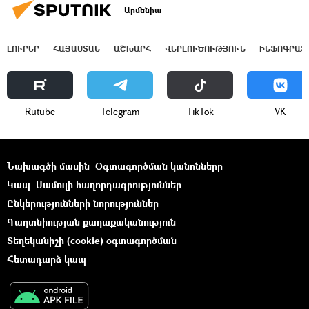
Արմենիա
ԼՈՒՐԵՐ
ՀԱՅԱՍՏԱՆ
ԱՇԽԱՐՀ
ՎԵՐԼՈՒԾՈՒԹՅՈՒՆ
ԻՆՖՈԳՐԱՖ
Rutube
Telegram
ТikТоk
VK
Նախագծի մասին
Օգտագործման կանոնները
Կապ
Մամուլի հաղորդագրություններ
Ընկերությունների նորություններ
Գաղտնիության քաղաքականություն
Տեղեկանիշի (cookie) օգտագործման
Հետադարձ կապ