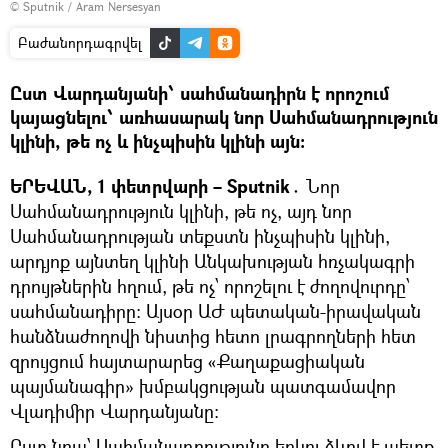
© Sputnik / Aram Nersesyan
Բաժանորդագրվել
Ըստ Վարդանյանի՝ սահմանադիրն է որոշում
կայացնելու՝ առհասարակ նոր Սահմանադրություն
կլինի, թե ոչ և ինչպիսին կլինի այն։
ԵՐԵՎԱՆ, 1 փետրվարի – Sputnik․
Նոր
Սահմանադրություն կլինի, թե ոչ, այդ նոր
Սահմանադրության տեքստն ինչպիսին կլինի,
արդյոք այնտեղ կլինի Անկախության հռչակագրի
դրույթներին հղում, թե ոչ՝ որոշելու է ժողովուրդը՝
սահմանադիրը։ Այսօր ԱԺ պետական-իրավական
հանձնաժողովի նիստից հետո լրագրողների հետ
զրույցում հայտարարեց «Քաղաքացիական
պայմանագիր» խմբակցության պատգամավոր
Վլադիմիր Վարդանյանը։
Ըստ նրա՝ Սահմանադրությունը երկու ձևով է պետք