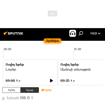
ՀԱՅ
Արմենիա
00:00
01:00
Ուղիղ եթեր
Ուղիղ եթեր
Լուրեր
Մամուլի տեսություն
09:00
09:35
6 ր
4 ր
Երեկ
Այսօր
Եթեր
ք. Երևան
106.0