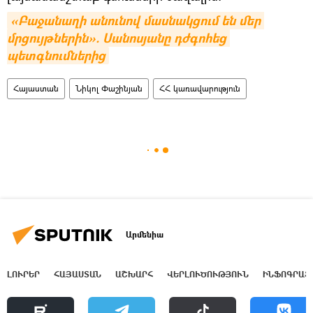
«Բաջանաղի անունով մասնակցում են մեր 
մրցույթներին». Սանոսյանը դժգոհեց 
պետգնումներից
Հայաստան
Նիկոլ Փաշինյան
ՀՀ կառավարություն
Արմենիա
ԼՈՒՐԵՐ
ՀԱՅԱՍՏԱՆ
ԱՇԽԱՐՀ
ՎԵՐԼՈՒԾՈՒԹՅՈՒՆ
ԻՆՖՈԳՐԱՖ