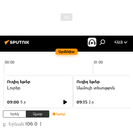
ՀԱՅ
Արմենիա
00:00
01:00
Ուղիղ եթեր
Ուղիղ եթեր
Լուրեր
Մամուլի տեսություն
09:00
09:15
5 ր
2 ր
Երեկ
Այսօր
Եթեր
ք. Երևան
106.0