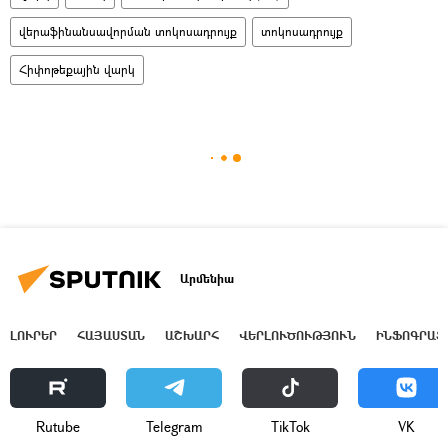
վերաֆինանսավորման տոկոսադրույք
տոկոսադրույք
Հիփոթեքային վարկ
Արմենիա
ԼՈՒՐԵՐ
ՀԱՅԱՍՏԱՆ
ԱՇԽԱՐՀ
ՎԵՐԼՈՒԾՈՒԹՅՈՒՆ
ԻՆՖՈԳՐԱՖ
Rutube
Telegram
ТikТоk
VK