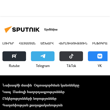
Արմենիա
ԼՈՒՐԵՐ
ՀԱՅԱՍՏԱՆ
ԱՇԽԱՐՀ
ՎԵՐԼՈՒԾՈՒԹՅՈՒՆ
ԻՆՖՈԳՐԱՖ
Rutube
Telegram
ТikТоk
VK
Նախագծի մասին
Օգտագործման կանոնները
Կապ
Մամուլի հաղորդագրություններ
Ընկերությունների նորություններ
Գաղտնիության քաղաքականություն