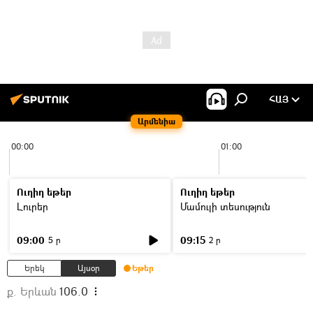
ՀԱՅ
Արմենիա
00:00
01:00
Ուղիղ եթեր
Ուղիղ եթեր
Լուրեր
Մամուլի տեսություն
09:00
09:15
5 ր
2 ր
Երեկ
Այսօր
Եթեր
ք. Երևան
106.0