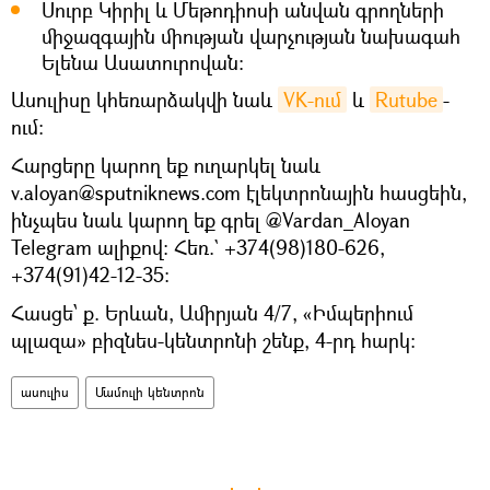
Սուրբ Կիրիլ և Մեթոդիոսի անվան գրողների
միջազգային միության վարչության նախագահ
Ելենա Ասատուրովան:
Ասուլիսը կհեռարձակվի նաև
VK-ում
և
Rutube
-
ում:
Հարցերը կարող եք ուղարկել նաև
v.aloyan@sputniknews.com էլեկտրոնային հասցեին,
ինչպես նաև կարող եք գրել @Vardan_Aloyan
Telegram ալիքով: Հեռ.` +374(98)180-626,
+374(91)42-12-35։
Հասցե՝ ք. Երևան, Ամիրյան 4/7, «Իմպերիում
պլազա» բիզնես-կենտրոնի շենք, 4-րդ հարկ։
ասուլիս
Մամուլի կենտրոն