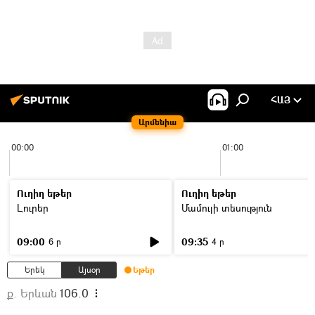
ՀԱՅ
Արմենիա
00:00
01:00
Ուղիղ եթեր
Ուղիղ եթեր
Լուրեր
Մամուլի տեսություն
09:00
09:35
6 ր
4 ր
Երեկ
Այսօր
Եթեր
ք. Երևան
106.0