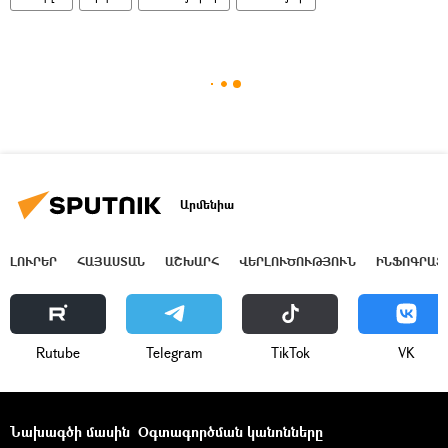
Արմենիա
ԼՈՒՐԵՐ
ՀԱՅԱՍՏԱՆ
ԱՇԽԱՐՀ
ՎԵՐԼՈՒԾՈՒԹՅՈՒՆ
ԻՆՖՈԳՐԱՖ
Rutube
Telegram
ТikТоk
VK
Նախագծի մասին
Օգտագործման կանոնները