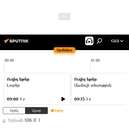
ՀԱՅ
Արմենիա
00:00
01:00
Ուղիղ եթեր
Ուղիղ եթեր
Լուրեր
Մամուլի տեսություն
09:00
09:15
5 ր
2 ր
Երեկ
Այսօր
Եթեր
ք. Երևան
106.0