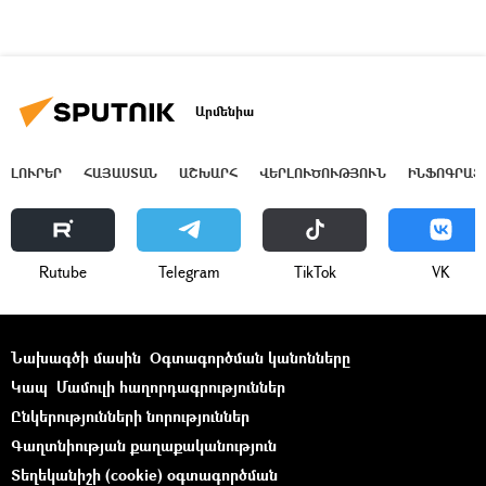
Արմենիա
ԼՈՒՐԵՐ
ՀԱՅԱՍՏԱՆ
ԱՇԽԱՐՀ
ՎԵՐԼՈՒԾՈՒԹՅՈՒՆ
ԻՆՖՈԳՐԱՖ
Rutube
Telegram
ТikТоk
VK
Նախագծի մասին
Օգտագործման կանոնները
Կապ
Մամուլի հաղորդագրություններ
Ընկերությունների նորություններ
Գաղտնիության քաղաքականություն
Տեղեկանիշի (cookie) օգտագործման