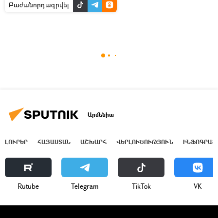
Բաժանորդագրվել
Արմենիա
ԼՈՒՐԵՐ
ՀԱՅԱՍՏԱՆ
ԱՇԽԱՐՀ
ՎԵՐԼՈՒԾՈՒԹՅՈՒՆ
ԻՆՖՈԳՐԱՖ
Rutube
Telegram
ТikТоk
VK