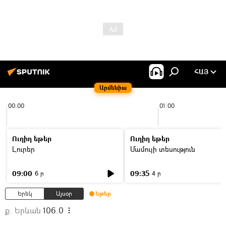
ՀԱՅ
Արմենիա
00:00
01:00
Ուղիղ եթեր
Ուղիղ եթեր
Լուրեր
Մամուլի տեսություն
09:00
09:35
6 ր
4 ր
Երեկ
Այսօր
Եթեր
ք. Երևան
106.0