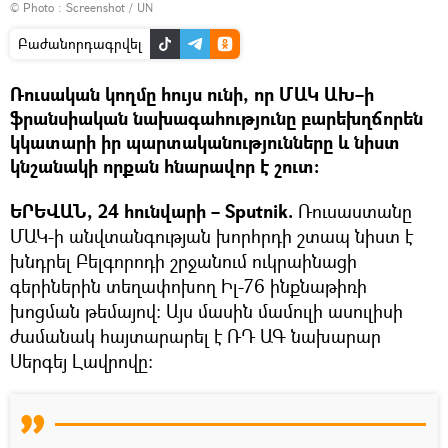
© Photo :
Screenshot / UN
Բաժանորդագրվել
Ռուսական կողմը հույս ունի, որ ՄԱԿ ԱԽ–ի
ֆրանսիական նախագահությունը բարեխղճորեն
կկատարի իր պարտականությունները և նիստ
կնշանակի որքան հնարավոր է շուտ։
ԵՐԵՎԱՆ, 24 հունվարի – Sputnik.
Ռուսաստանը
ՄԱԿ-ի անվտանգության խորհրդի շտապ նիստ է
խնդրել Բելգորոդի շրջանում ուկրաինացի
գերիներին տեղափոխող Իլ-76 ինքնաթիռի
խոցման թեմայով։ Այս մասին մամուլի ասուլիսի
ժամանակ հայտարարել է ՌԴ ԱԳ նախարար
Սերգեյ Լավրովը։