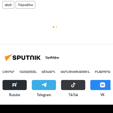
գերի
Ուկրաինա
Արմենիա
ԼՈՒՐԵՐ
ՀԱՅԱՍՏԱՆ
ԱՇԽԱՐՀ
ՎԵՐԼՈՒԾՈՒԹՅՈՒՆ
ԻՆՖՈԳՐԱՖ
Rutube
Telegram
ТikТоk
VK