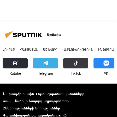
Արմենիա
ԼՈՒՐԵՐ
ՀԱՅԱՍՏԱՆ
ԱՇԽԱՐՀ
ՎԵՐԼՈՒԾՈՒԹՅՈՒՆ
ԻՆՖՈԳՐԱՖ
Rutube
Telegram
ТikТоk
VK
Նախագծի մասին
Օգտագործման կանոնները
Կապ
Մամուլի հաղորդագրություններ
Ընկերությունների նորություններ
Գաղտնիության քաղաքականություն