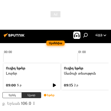
ՀԱՅ
Արմենիա
00:00
01:00
Ուղիղ եթեր
Ուղիղ եթեր
Լուրեր
Մամուլի տեսություն
09:00
09:15
5 ր
2 ր
Երեկ
Այսօր
Եթեր
ք. Երևան
106.0