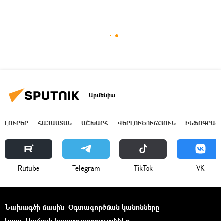
Արմենիա
ԼՈՒՐԵՐ
ՀԱՅԱՍՏԱՆ
ԱՇԽԱՐՀ
ՎԵՐԼՈՒԾՈՒԹՅՈՒՆ
ԻՆՖՈԳՐԱՖ
Rutube
Telegram
ТikТоk
VK
Նախագծի մասին
Օգտագործման կանոնները
Կապ
Մամուլի հաղորդագրություններ