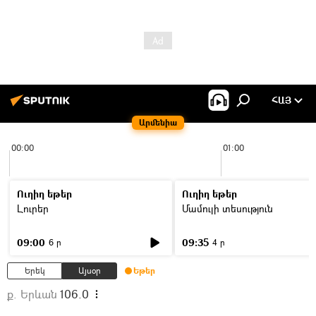
ՀԱՅ
Արմենիա
00:00
01:00
Ուղիղ եթեր
Ուղիղ եթեր
Լուրեր
Մամուլի տեսություն
09:00
09:35
6 ր
4 ր
Երեկ
Այսօր
Եթեր
ք. Երևան
106.0