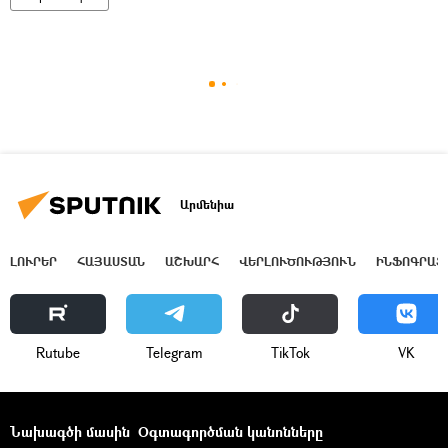
Արմենիա
ԼՈՒՐԵՐ
ՀԱՅԱՍՏԱՆ
ԱՇԽԱՐՀ
ՎԵՐԼՈՒԾՈՒԹՅՈՒՆ
ԻՆՖՈԳՐԱՖ
Rutube
Telegram
ТikТоk
VK
Նախագծի մասին
Օգտագործման կանոնները