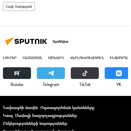
Հայկ Սարգսյան
Արմենիա
ԼՈՒՐԵՐ
ՀԱՅԱՍՏԱՆ
ԱՇԽԱՐՀ
ՎԵՐԼՈՒԾՈՒԹՅՈՒՆ
ԻՆՖՈԳՐԱՖ
Rutube
Telegram
ТikТоk
VK
Նախագծի մասին
Օգտագործման կանոնները
Կապ
Մամուլի հաղորդագրություններ
Ընկերությունների նորություններ