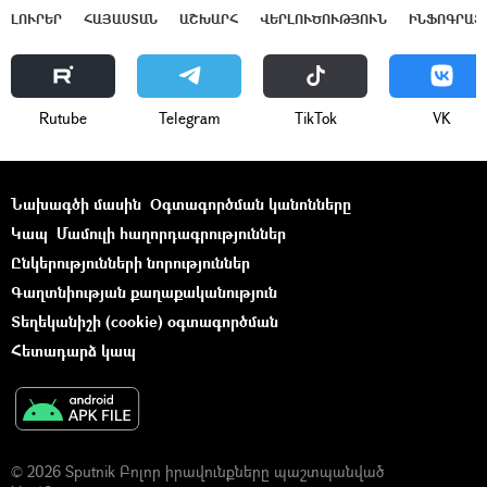
ԼՈՒՐԵՐ
ՀԱՅԱՍՏԱՆ
ԱՇԽԱՐՀ
ՎԵՐԼՈՒԾՈՒԹՅՈՒՆ
ԻՆՖՈԳՐԱՖ
Rutube
Telegram
ТikТоk
VK
Նախագծի մասին
Օգտագործման կանոնները
Կապ
Մամուլի հաղորդագրություններ
Ընկերությունների նորություններ
Գաղտնիության քաղաքականություն
Տեղեկանիշի (cookie) օգտագործման
Հետադարձ կապ
© 2026 Sputnik Բոլոր իրավունքները պաշտպանված