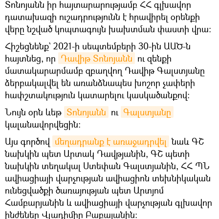
Տոնոյանն իր հայտարարությամբ ՀՀ գլխավոր
դատախազի ուշադրությունն է հրավիրել օրենքի
վերը նշված կոպտագույն խախտման փաստի վրա:
Հիշեցնենք` 2021-ի սեպտեմբերի 30-ին ԱԱԾ-ն
հայտնեց, որ
Դավիթ Տոնոյանն
ու զենքի
մատակարարմամբ զբաղվող Դավիթ Գալստյանը
ձերբակալվել են առանձնապես խոշոր չափերի
հափշտակություն կատարելու կասկածանքով։
Նույն օրն ևեթ
Տոնոյանն
ու
Գալստյանը
կալանավորվեցին։
Այս գործով
մեղադրանք է առաջադրվել
նաև ԳՇ
նախկին պետ Արտակ Դավթյանին, ԳՇ պետի
նախկին տեղակալ Ստեփան Գալստյանին, ՀՀ ՊՆ
ավիացիայի վարչության ավիացիոն տեխնիկական
ունեցվածքի ծառայության պետ Արտյոմ
Համբարյանին և ավիացիայի վարչության գլխավոր
ինժեներ Վլադիմիր Բաբայանին: