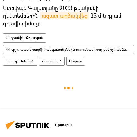
Ստեփան Գալստյանը 2023 թվականի
դեկտեմբերին
ազատ արձակվեց
25 մլն դրամ
գրավի դիմաց։
Անդրանիկ Քոչարյան
44-օրյա պատերազմի հանգամանքներն ուսումնասիրող քննիչ հանձնաժողով
Դավիթ Տոնոյան
Հայաստան
Արցախ
Արմենիա