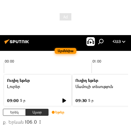
ՀԱՅ
Արմենիա
00:00
01:00
Ուղիղ եթեր
Ուղիղ եթեր
Լուրեր
Մամուլի տեսություն
09:00
09:30
5 ր
5 ր
Երեկ
Այսօր
Եթեր
ք. Երևան
106.0