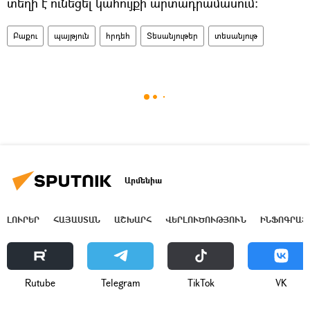
տեղի է ունեցել կահույքի արտադրամասում։
Բաքու
պայթյուն
հրդեհ
Տեսանյութեր
տեսանյութ
Արմենիա
ԼՈՒՐԵՐ
ՀԱՅԱՍՏԱՆ
ԱՇԽԱՐՀ
ՎԵՐԼՈՒԾՈՒԹՅՈՒՆ
ԻՆՖՈԳՐԱՖ
Rutube
Telegram
ТikТоk
VK