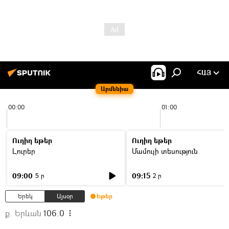
ՀԱՅ
Արմենիա
00:00
01:00
Ուղիղ եթեր
Ուղիղ եթեր
Լուրեր
Մամուլի տեսություն
09:00
09:15
5 ր
2 ր
Երեկ
Այսօր
Եթեր
ք. Երևան
106.0