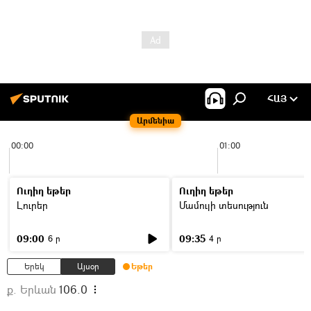
ՀԱՅ
Արմենիա
00:00
01:00
Ուղիղ եթեր
Ուղիղ եթեր
Լուրեր
Մամուլի տեսություն
09:00
09:35
6 ր
4 ր
Երեկ
Այսօր
Եթեր
ք. Երևան
106.0