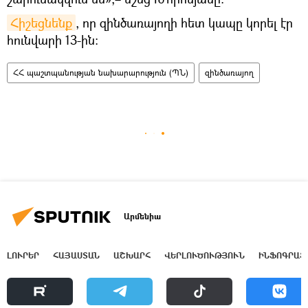
Հիշեցնենք
, որ զինծառայողի հետ կապը կորել էր
հունվարի 13-ին։
ՀՀ պաշտպանության նախարարություն (ՊՆ)
զինծառայող
Արմենիա
ԼՈՒՐԵՐ
ՀԱՅԱՍՏԱՆ
ԱՇԽԱՐՀ
ՎԵՐԼՈՒԾՈՒԹՅՈՒՆ
ԻՆՖՈԳՐԱՖ