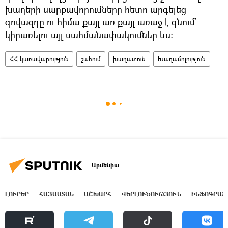
խաղերի սարքավորումները հետո արգելեց
գովազդը ու հիմա քայլ առ քայլ առաջ է գնում`
կիրառելու այլ սահմանափակումներ ևս։
ՀՀ կառավարություն
շահում
խաղատուն
Խաղամոլություն
Արմենիա
ԼՈՒՐԵՐ
ՀԱՅԱՍՏԱՆ
ԱՇԽԱՐՀ
ՎԵՐԼՈՒԾՈՒԹՅՈՒՆ
ԻՆՖՈԳՐԱՖ