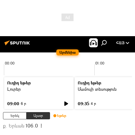
ՀԱՅ
Արմենիա
00:00
01:00
Ուղիղ եթեր
Ուղիղ եթեր
Լուրեր
Մամուլի տեսություն
09:00
09:35
6 ր
4 ր
Երեկ
Այսօր
Եթեր
ք. Երևան
106.0