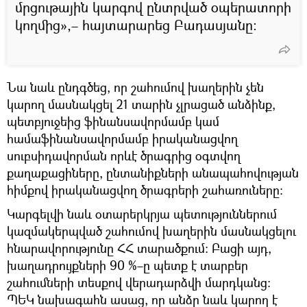
մրցութային կարգով ընտրված օպերատորի
կողմից»,– հայտարարեց Բադասյանը։
Նա նաև ընդգծեց, որ շահումով խաղերին չեն
կարող մասնակցել 21 տարին չլրացած անձինք,
պետբյուջեից ֆինանսավորմամբ կամ
համաֆինանսավորմամբ իրականացվող
սուբսիդավորման որևէ ծրագրից օգտվող
քաղաքացիները, ընտանիքների անապահովության
հիմքով իրականացվող ծրագրերի շահառուները։
Կարգելվի նաև օտարերկրյա պետություններում
կազմակերպված շահումով խաղերին մասնակցելու
հնարավորությունը ՀՀ տարածքում։ Բացի այդ,
խաղադրույքների 90 %–ը պետք է տարբեր
շահումների տեսքով վերադարձվի մարդկանց։
ՊԵԿ նախագահն ասաց, որ անձը նաև կարող է