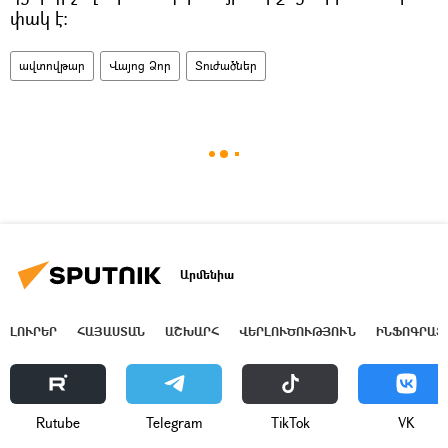
փակ է։
ավտովթար
Վայոց Ձոր
Տուժածներ
Արմենիա
ԼՈՒՐԵՐ
ՀԱՅԱՍՏԱՆ
ԱՇԽԱՐՀ
ՎԵՐԼՈՒԾՈՒԹՅՈՒՆ
ԻՆՖՈԳՐԱՖ
Rutube
Telegram
ТikТоk
VK