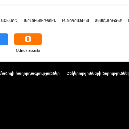
ԱՇԽԱՐՀ
ՎԵՐԼՈՒԾՈՒԹՅՈՒՆ
ԻՆՖՈԳՐԱՖԻԿԱ
ՏԵՍԱՆՅՈՒԹԵՐ
Odnoklassniki
Մամուլի հաղորդագրություններ
Ընկերությունների նորություննե