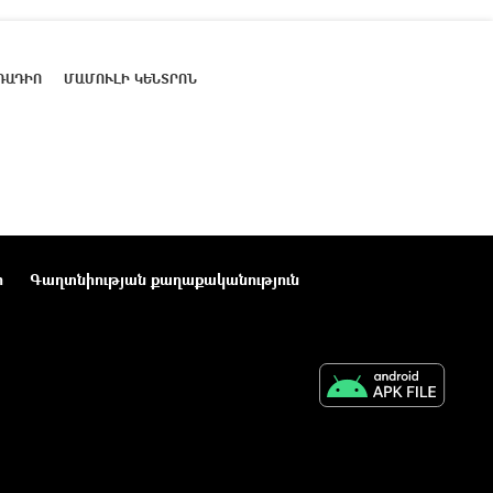
ՌԱԴԻՈ
ՄԱՄՈՒԼԻ ԿԵՆՏՐՈՆ
ր
Գաղտնիության քաղաքականություն