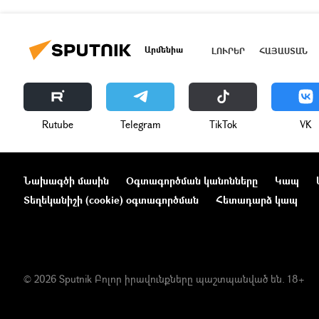
Արմենիա
ԼՈՒՐԵՐ
ՀԱՅԱՍՏԱՆ
Rutube
Telegram
ТikТоk
VK
Նախագծի մասին
Օգտագործման կանոնները
Կապ
Տեղեկանիշի (cookie) օգտագործման
Հետադարձ կապ
© 2026 Sputnik Բոլոր իրավունքները պաշտպանված են. 18+