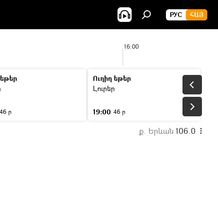
РУС
ՀԱՅ
16:00
 եթեր
Ուղիղ եթեր
ր
Լուրեր
19:00
46 ր
46 ր
ք. Երևան
106.0