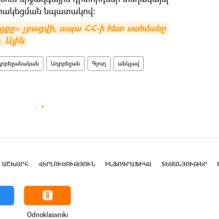
տակեցման նպատակով:
ցքը» չբացվի, ապա ՀՀ-ի հետ սահմանը 
. Ալիև
դրբեջանական
Ադրբեջան
Գյուղ
անկլավ
ԱՇԽԱՐՀ
ՎԵՐԼՈՒԾՈՒԹՅՈՒՆ
ԻՆՖՈԳՐԱՖԻԿԱ
ՏԵՍԱՆՅՈՒԹԵՐ
Odnoklassniki