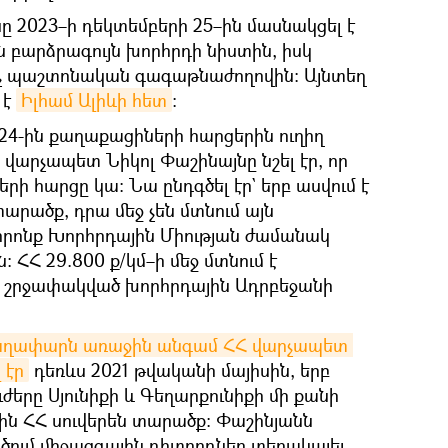
նը 2023–ի դեկտեմբերի 25–ին մասնակցել է
բարձրագույն խորհրդի նիստին, իսկ
ոչ պաշտոնական գագաթնաժողովին: Այնտեղ
 է
Իլհամ Ալիևի հետ
։
ի 24-ին քաղաքացիների հարցերին ուղիղ
վարչապետ Նիկոլ Փաշինայնը նշել էր, որ
րի հարցը կա։ Նա ընդգծել էր` երբ ասվում է
արածք, դրա մեջ չեն մտնում այն
 որոնք Խորհրդային Միության ժամանակ
 ՀՀ 29.800 ք/կմ–ի մեջ մտնում է
է` շրջափակված խորհրդային Ադրբեջանի
գաղափարն առաջին անգամ ՀՀ վարչապետ 
 էր
դեռևս 2021 թվականի մայիսին, երբ
երը Սյունիքի և Գեղարքունիքի մի քանի
ին ՀՀ սուվերեն տարածք։ Փաշինյանն
ծում միջազգային դիտորդներ տեղակայել