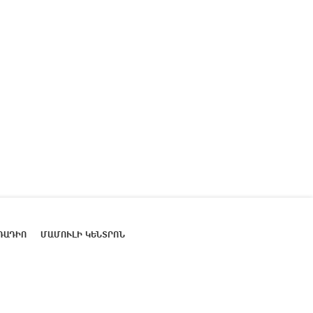
ՌԱԴԻՈ
ՄԱՄՈՒԼԻ ԿԵՆՏՐՈՆ