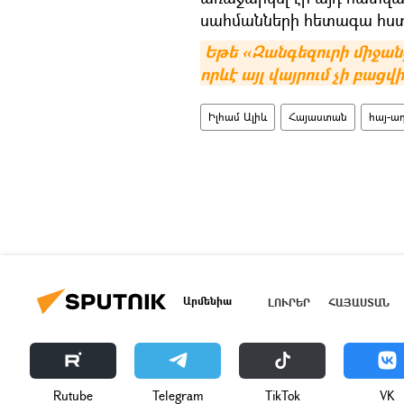
սահմանների հետագա հս
Եթե «Զանգեզուրի միջան
որևէ այլ վայրում չի բացվի
Իլհամ Ալիև
Հայաստան
հայ-ա
Արմենիա
ԼՈՒՐԵՐ
ՀԱՅԱՍՏԱՆ
Rutube
Telegram
ТikТоk
VK