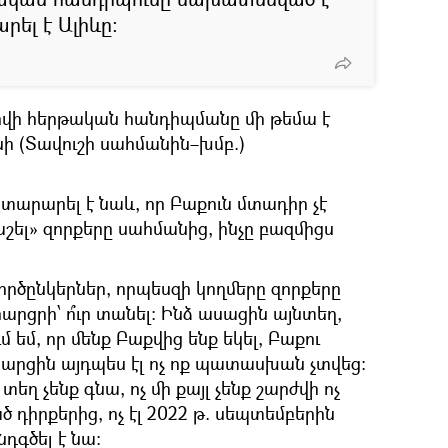
րել է Ալիևը։
ովի հերթական հանդիպմանը մի թեմա է
նի (Տավուշի սահմանին–խմբ.)
տարարել է նաև, որ Բաքուն մտադիր չէ
աշել» զորքերը սահմանից, ինչը բազմիցս
գործընկերներ, որպեսզի կողմերը զորքերը
հարցրի՝ ո՞ւր տանել։ Ինձ ասացին այնտեղ,
մ եմ, որ մենք Բաքվից ենք եկել, Բաքու
 հարցին այդպես էլ ոչ ոք պատասխան չտվեց։
եղ չենք գնա, ոչ մի քայլ չենք շարժվի ոչ
ծ դիրքերից, ոչ էլ 2022 թ. սեպտեմբերին
դգծել է նա։