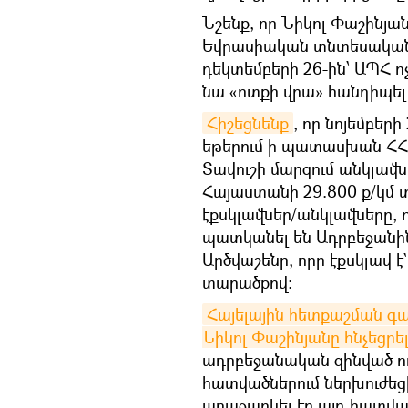
Նշենք, որ Նիկոլ Փաշինյա
Եվրասիական տնտեսական 
դեկտեմբերի 26-ին՝ ԱՊՀ 
նա «ոտքի վրա» հանդիպել
Հիշեցնենք
, որ նոյեմբեր
եթերում ի պատասխան ՀՀ 
Տավուշի մարզում անկլավնե
Հայաստանի 29.800 ք/կմ տ
էքսկլավներ/անկլավները,
պատկանել են Ադրբեջանին։
Արծվաշենը, որը էքսկլավ 
տարածքով։
Հայելային հետքաշման 
Նիկոլ Փաշինյանը հնչեցրել
ադրբեջանական զինված ուժ
հատվածներում ներխուժեց
առաջարկել էր այդ հատվա