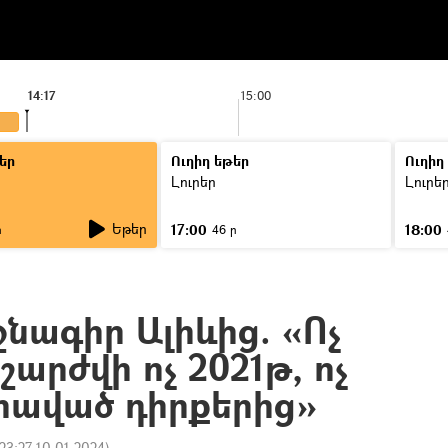
14:17
15:00
եր
Ուղիղ եթեր
Ուղիղ
Լուրեր
Լուրե
Եթեր
17:00
18:00
ր
46 ր
ջնագիր Ալիևից. «Ոչ
 շարժվի ոչ 2021թ, ոչ
գրաված դիրքերից»
23:27 10.01.2024
)