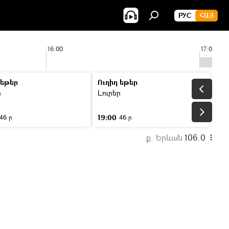
РУС
ՀԱՅ
16:00
17:00
 եթեր
Ուղիղ եթեր
ր
Լուրեր
19:00
46 ր
46 ր
ք. Երևան
106.0