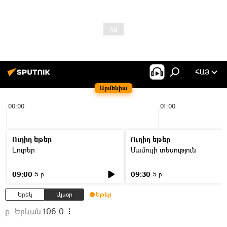
ՀԱՅ
Արմենիա
00:00
01:00
Ուղիղ եթեր
Ուղիղ եթեր
Լուրեր
Մամուլի տեսություն
09:00
09:30
5 ր
5 ր
Երեկ
Այսօր
Եթեր
ք. Երևան
106.0