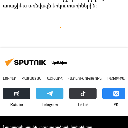
առաջիկա առնվազն երկու տարիներին։
Արմենիա
ԼՈՒՐԵՐ
ՀԱՅԱՍՏԱՆ
ԱՇԽԱՐՀ
ՎԵՐԼՈՒԾՈՒԹՅՈՒՆ
ԻՆՖՈԳՐԱՖ
Rutube
Telegram
ТikТоk
VK
Նախագծի մասին
Օգտագործման կանոնները