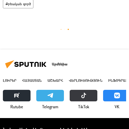
Քրեական գործ
Արմենիա
ԼՈՒՐԵՐ
ՀԱՅԱՍՏԱՆ
ԱՇԽԱՐՀ
ՎԵՐԼՈՒԾՈՒԹՅՈՒՆ
ԻՆՖՈԳՐԱՖ
Rutube
Telegram
ТikТоk
VK