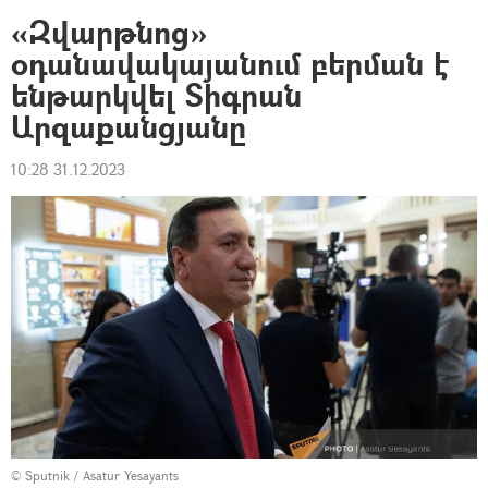
«Զվարթնոց»
օդանավակայանում բերման է
ենթարկվել Տիգրան
Արզաքանցյանը
10:28 31.12.2023
© Sputnik / Asatur Yesayants