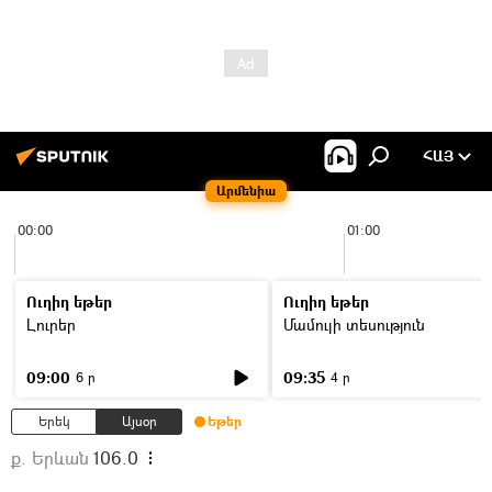
ՀԱՅ
Արմենիա
00:00
01:00
Ուղիղ եթեր
Ուղիղ եթեր
Լուրեր
Մամուլի տեսություն
09:00
09:35
6 ր
4 ր
Երեկ
Այսօր
Եթեր
ք. Երևան
106.0