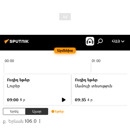
ՀԱՅ
Արմենիա
00:00
01:00
Ուղիղ եթեր
Ուղիղ եթեր
Լուրեր
Մամուլի տեսություն
09:00
09:35
6 ր
4 ր
Երեկ
Այսօր
Եթեր
ք. Երևան
106.0