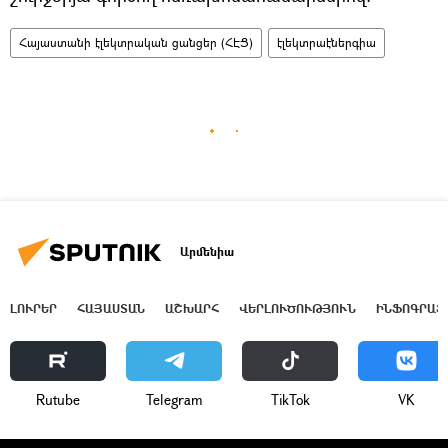
Հայաստանի էլեկտրական ցանցեր (ՀԷՑ)
էլեկտրաէներգիա
Արմենիա
ԼՈՒՐԵՐ
ՀԱՅԱՍՏԱՆ
ԱՇԽԱՐՀ
ՎԵՐԼՈՒԾՈՒԹՅՈՒՆ
ԻՆՖՈԳՐԱՖ
Rutube
Telegram
ТikТоk
VK