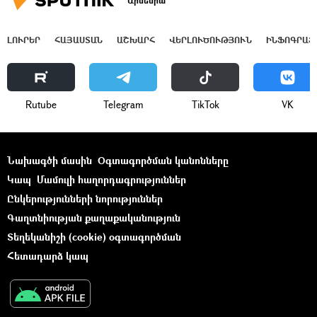
Արմենիա
ԼՈՒՐԵՐ
ՀԱՅԱՍՏԱՆ
ԱՇԽԱՐՀ
ՎԵՐԼՈՒԾՈՒԹՅՈՒՆ
ԻՆՖՈԳՐԱՖ
Rutube
Telegram
ТikТоk
VK
Նախագծի մասին
Օգտագործման կանոնները
Կապ
Մամուլի հաղորդագրություններ
Ընկերությունների նորություններ
Գաղտնիության քաղաքականություն
Տեղեկանիշի (cookie) օգտագործման
Հետադարձ կապ