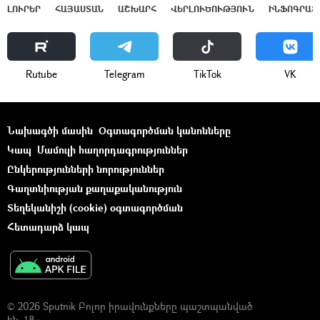
ԼՈՒՐԵՐ
ՀԱՅԱՍՏԱՆ
ԱՇԽԱՐՀ
ՎԵՐԼՈՒԾՈՒԹՅՈՒՆ
ԻՆՖՈԳՐԱՖ
Rutube
Telegram
ТikТоk
VK
Նախագծի մասին
Օգտագործման կանոնները
Կապ
Մամուլի հաղորդագրություններ
Ընկերությունների նորություններ
Գաղտնիության քաղաքականություն
Տեղեկանիշի (cookie) օգտագործման
Հետադարձ կապ
© 2026 Sputnik Բոլոր իրավունքները պաշտպանված
են. 18+