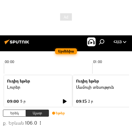
ՀԱՅ
Արմենիա
00:00
01:00
Ուղիղ եթեր
Ուղիղ եթեր
Լուրեր
Մամուլի տեսություն
09:00
09:15
5 ր
2 ր
Երեկ
Այսօր
Եթեր
ք. Երևան
106.0