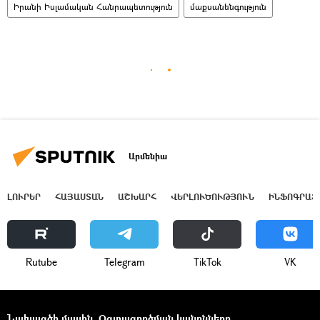
Իրանի Իսլամական Հանրապետություն
մաքսանենգություն
Արմենիա
ԼՈՒՐԵՐ
ՀԱՅԱՍՏԱՆ
ԱՇԽԱՐՀ
ՎԵՐԼՈՒԾՈՒԹՅՈՒՆ
ԻՆՖՈԳՐԱՖ
Rutube
Telegram
ТikТоk
VK
Նախագծի մասին
Օգտագործման կանոնները