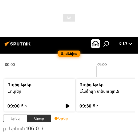
ՀԱՅ
Արմենիա
00:00
01:00
Ուղիղ եթեր
Ուղիղ եթեր
Լուրեր
Մամուլի տեսություն
09:00
09:30
5 ր
5 ր
Երեկ
Այսօր
Եթեր
ք. Երևան
106.0