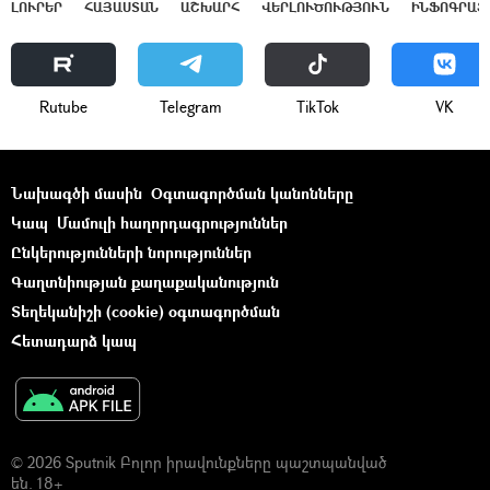
ԼՈՒՐԵՐ
ՀԱՅԱՍՏԱՆ
ԱՇԽԱՐՀ
ՎԵՐԼՈՒԾՈՒԹՅՈՒՆ
ԻՆՖՈԳՐԱՖ
Rutube
Telegram
ТikТоk
VK
Նախագծի մասին
Օգտագործման կանոնները
Կապ
Մամուլի հաղորդագրություններ
Ընկերությունների նորություններ
Գաղտնիության քաղաքականություն
Տեղեկանիշի (cookie) օգտագործման
Հետադարձ կապ
© 2026 Sputnik Բոլոր իրավունքները պաշտպանված
են. 18+