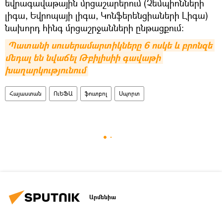
եվրագավաթային մրցաշարերում (Չեմպիոնների
լիգա, Եվրոպայի լիգա, Կոնֆերենցիաների Լիգա)
նախորդ հինգ մրցաշրջանների ընթացքում։
Պատանի սուսերամարտիկները 6 ոսկե և բրոնզե 
մեդալ են նվաճել Թբիլիսիի գավաթի 
խաղարկությունում
Հայաստան
ՈւԵՖԱ
ֆուտբոլ
Սպորտ
Արմենիա