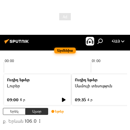
ՀԱՅ
Արմենիա
00:00
01:00
Ուղիղ եթեր
Ուղիղ եթեր
Լուրեր
Մամուլի տեսություն
09:00
09:35
6 ր
4 ր
Երեկ
Այսօր
Եթեր
ք. Երևան
106.0