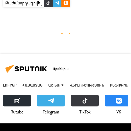
Բաժանորդագրվել
Արմենիա
ԼՈՒՐԵՐ
ՀԱՅԱՍՏԱՆ
ԱՇԽԱՐՀ
ՎԵՐԼՈՒԾՈՒԹՅՈՒՆ
ԻՆՖՈԳՐԱՖ
Rutube
Telegram
ТikТоk
VK