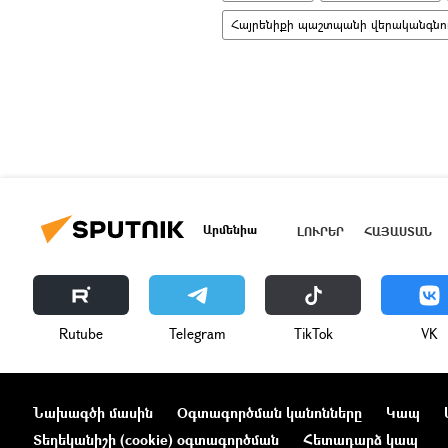
Հայրենիքի պաշտպանի վերականգնո
Արմենիա
ԼՈՒՐԵՐ
ՀԱՅԱՍՏԱՆ
Rutube
Telegram
ТikТоk
VK
Նախագծի մասին
Օգտագործման կանոնները
Կապ
Տեղեկանիշի (cookie) օգտագործման
Հետադարձ կապ