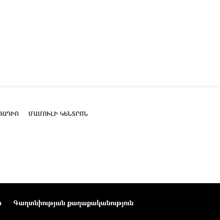
ՌԱԴԻՈ
ՄԱՄՈՒԼԻ ԿԵՆՏՐՈՆ
ր
Գաղտնիության քաղաքականություն