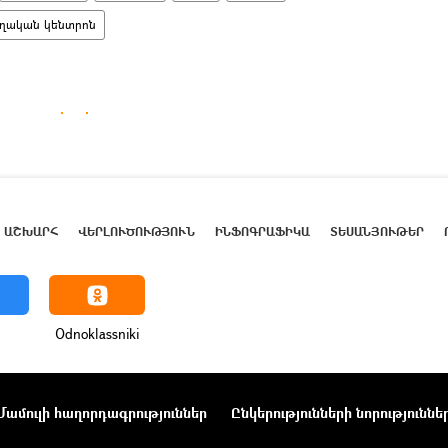
ղական կենտրոն
ԱՇԽԱՐՀ
ՎԵՐԼՈՒԾՈՒԹՅՈՒՆ
ԻՆՖՈԳՐԱՖԻԿԱ
ՏԵՍԱՆՅՈՒԹԵՐ
Odnoklassniki
Մամուլի հաղորդագրություններ
Ընկերությունների նորություննե