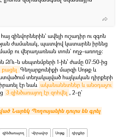
այ զինվորներին` ավելի ուշադիր ու զգոն
ւթյան ժամանակ, պատվով կատարեն իրենց
ամբ ու վերադառնան տուն` ողջ–առողջ։
 ԶՈւ–ն սեպտեմբերի 1-ին՝ ժամը 07:50-ից
 բացել 
Գեղարքունիքի մարզի Սոթք և
ատվածում տեղակայված հայկական դիրքերի
կիրառել էր նաև
ականանետներ և անօդաչու 
ից
3 զինծառայող էր զոհվել
, 2–ը`
ծ Նարեկ Պողոսյանին դուրս են գրել 
զինծառայող
Վիրավոր
Սոթք
դիրքեր