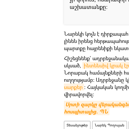
աշխատանքը։
Նարեկի կոչն է դիրքապահ հ
լինեն իրենց հերթապահո
պարտքը հայրենիքի նկատմ
Հիշեցնենք` ադրբեջանական
սկսած,
ինտենսիվ կրակ էր
Նորաբակ համայնքների հ
ուղղությամբ։ Ադրբեջանը 
սարքեր
: Հայկական կողմ
վիրավորվել:
Սրտի զարկը վերականգնվա
հոսպիտալից. ՊՆ
Տեսանյութեր
Նարեկ Պողոսյան