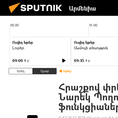
Արմենիա
00:00
01:00
Ուղիղ եթեր
Ուղիղ եթեր
Լուրեր
Մամուլի տեսություն
09:00
09:35
6 ր
4 ր
Երեկ
Այսօր
Եթեր
Հրաշքով փր
Նարեկ Պողո
ֆունկցիանե
11:57 24.12.2023
(Թարմացված է:
1