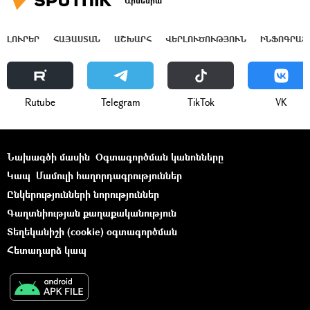
Արմենիա
ԼՈՒՐԵՐ
ՀԱՅԱՍՏԱՆ
ԱՇԽԱՐՀ
ՎԵՐԼՈՒԾՈՒԹՅՈՒՆ
ԻՆՖՈԳՐԱՖ
Rutube
Telegram
ТikТоk
VK
Նախագծի մասին
Օգտագործման կանոնները
Կապ
Մամուլի հաղորդագրություններ
Ընկերությունների նորություններ
Գաղտնիության քաղաքականություն
Տեղեկանիշի (cookie) օգտագործման
Հետադարձ կապ