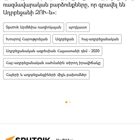
ռազմավարական բարձունքները, որ գրավել են
Ադրբեջանի ԶՈՒ–ն»։
Sputnik Արմենիա ռադիոկայան
պոդկաստ
Խոսրով Հարությունյան
Ադրբեջան
հայ-ադրբեջանական
Ադրբեջանական ագրեսիան Հայաստանի դեմ - 2020
Հայ–ադրբեջանական սահմանին տիրող իրավիճակը
Հայերի և ադրբեջանցիների միջև բախումներ